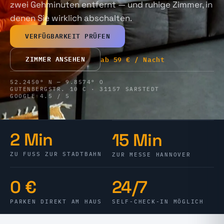
zwei Gehminuten entfernt — und ruhige Zimmer, in
denen Sie wirklich abschalten.
VERFÜGBARKEIT PRÜFEN
ZIMMER ANSEHEN
ab
59 €
/ Nacht
52.2450° N — 9.8574° O
GUTENBERGSTR. 10 C · 31157 SARSTEDT
GOOGLE 4.5 / 5
2 Min
15 Min
ZU FUSS ZUR STADTBAHN
ZUR MESSE HANNOVER
0 €
24/7
PARKEN DIREKT AM HAUS
SELF-CHECK-IN MÖGLICH