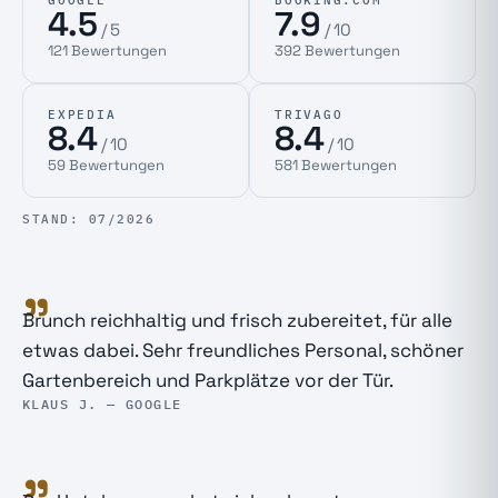
GOOGLE
BOOKING.COM
4.5
7.9
/ 5
/ 10
121
Bewertungen
392
Bewertungen
EXPEDIA
TRIVAGO
8.4
8.4
/ 10
/ 10
59
Bewertungen
581
Bewertungen
STAND:
07/2026
„
Brunch reichhaltig und frisch zubereitet, für alle
etwas dabei. Sehr freundliches Personal, schöner
Gartenbereich und Parkplätze vor der Tür.
KLAUS J. — GOOGLE
„