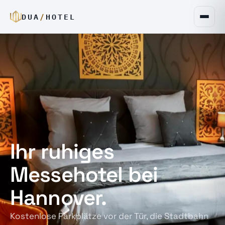
DUA
/
HOTEL
Ihr ruhiges
Messehotel bei
Hannover.
Kostenlose Parkplätze vor der Tür, die Stadtbahn