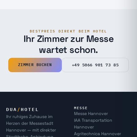
BESTPREIS DIREKT BEIM HOTEL
Ihr Zimmer zur Messe
wartet schon.
ZIMMER BUCHEN
+49 5066 901 73 85
DUA
/
HOTEL
MESSE
Messe Hannover
Ihr ruhiges Zuhause im
IAA Transportation
Herzen der Messestadt
Hannover
Hannover — mit direkter
Agritechnica Hannover
Stadtbahn-Anbindung.