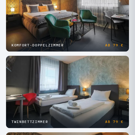
KOMFORT-DOPPELZIMMER
AB
79 €
TWINBETTZIMMER
AB
79 €