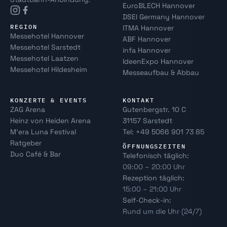
EuroBLECH Hannover
DSEI Germany Hannover
REGION
ITMA Hannover
Messehotel Hannover
ABF Hannover
Messehotel Sarstedt
infa Hannover
Messehotel Laatzen
IdeenExpo Hannover
Messehotel Hildesheim
Messeaufbau & Abbau
KONZERTE & EVENTS
KONTAKT
ZAG Arena
Gutenbergstr. 10 C
Heinz von Heiden Arena
31157 Sarstedt
M’era Luna Festival
Tel: +49 5066 901 73 85
Ratgeber
ÖFFNUNGSZEITEN
Duo Café & Bar
Telefonisch täglich:
09:00 – 20:00 Uhr
Rezeption täglich:
15:00 – 21:00 Uhr
Self-Check-in:
Rund um die Uhr (24/7)